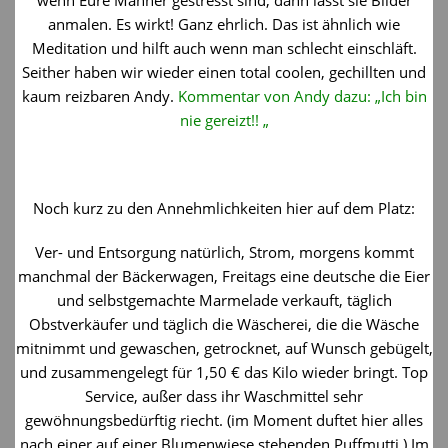
wenn Eure Männer gestresst sind, dann lasst sie Bilder
anmalen. Es wirkt! Ganz ehrlich. Das ist ähnlich wie
Meditation und hilft auch wenn man schlecht einschläft.
Seither haben wir wieder einen total coolen, gechillten und
kaum reizbaren Andy.
Kommentar von Andy dazu: „Ich bin
nie gereizt!! „
Noch kurz zu den Annehmlichkeiten hier auf dem Platz:
Ver- und Entsorgung natürlich, Strom, morgens kommt
manchmal der Bäckerwagen, Freitags eine deutsche die Eier
und selbstgemachte Marmelade verkauft, täglich
Obstverkäufer und täglich die Wäscherei, die die Wäsche
mitnimmt und gewaschen, getrocknet, auf Wunsch gebügelt,
und zusammengelegt für 1,50 € das Kilo wieder bringt. Top
Service, außer dass ihr Waschmittel sehr
gewöhnungsbedürftig riecht. (im Moment duftet hier alles
nach einer auf einer Blumenwiese stehenden Puffmutti ) Im